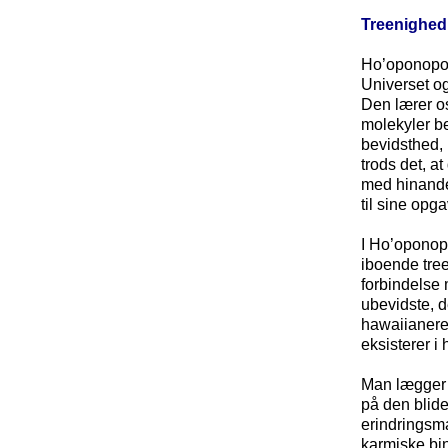
Treenighed
Ho’oponopono
Universet o
Den lærer os
molekyler be
bevidsthed, 
trods det, at
med hinande
til sine opga
I Ho’oponop
iboende treen
forbindelse 
ubevidste, d
hawaiianere
eksisterer i
Man lægger s
på den blide
erindringsmas
karmiske bin