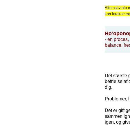
Alternativinfo e
kan forekomme f
Ho’opono
- en proces,
balance, fre
Det største 
befrielse af
dig.
Problemer, h
Det er gifti
sammenligne
igen, og giv