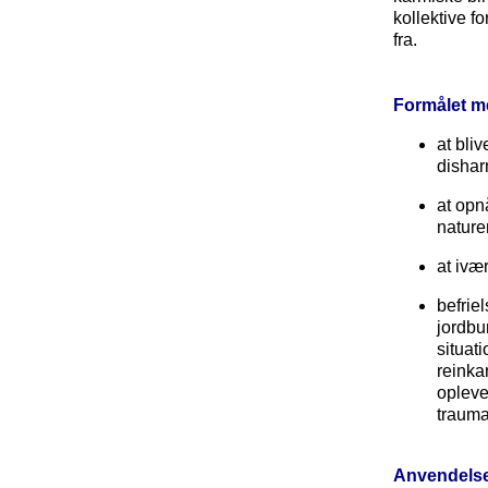
kollektive fo
fra.
Formålet 
at bli
dishar
at opn
nature
at ivæ
befriel
jordbu
situat
reinka
oplevel
trauma
Anvendels