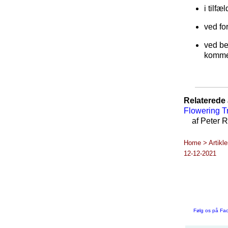
i tilfæ
ved fo
ved be
kommer
Relaterede a
Flowering T
af Peter R
Home > Artikl
12-12-2021
Følg os på Fa