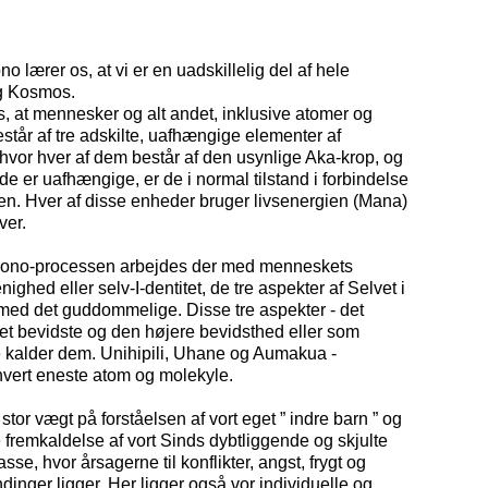
 lærer os, at vi er en uadskillelig del af hele
g Kosmos.
, at mennesker og alt andet, inklusive atomer og
står af tre adskilte, uafhængige elementer af
hvor hver af dem består af den usynlige Aka-krop, og
 de er uafhængige, er de i normal tilstand i forbindelse
n. Hver af disse enheder bruger livsenergien (Mana)
ver.
ono-processen arbejdes der med menneskets
ighed eller selv-I-dentitet, de tre aspekter af Selvet i
med det guddommelige. Disse tre aspekter - det
et bevidste og den højere bevidsthed eller som
 kalder dem. Unihipili, Uhane og Aumakua -
 hvert eneste atom og molekyle.
tor vægt på forståelsen af vort eget ” indre barn ” og
 fremkaldelse af vort Sinds dybtliggende og skjulte
se, hvor årsagerne til konflikter, angst, frygt og
dinger ligger. Her ligger også vor individuelle og