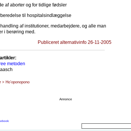
lde af aborter og for tidlige fødsler
rberedelse til hospitalsindlæggelse
handling af institutioner, medarbejdere, og alle man
 i berøring med.
Publiceret alternativinfo 26-11-2005
rtikler:
ree metoden
aasch
er > Ho’oponopono
Annonce
cebook