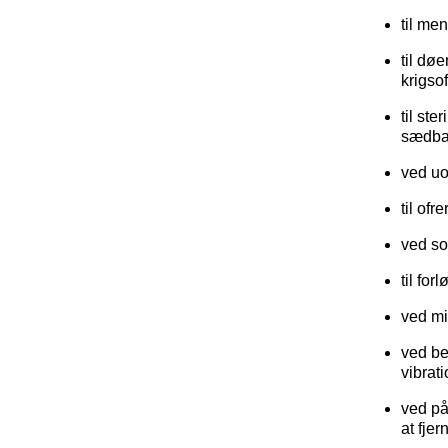
til men
til døe
krigso
til st
sædba
ved uo
til ofr
ved so
til fo
ved mi
ved be
vibrat
ved på
at fje