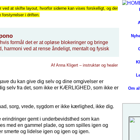
r ved at skifte layout, hvorfor siderne kan vises forskelligt, og der
orstyrrelser i driften.
A
pono
Nyh
 hvis formål det er at opløse blokeringer og bringe
d, harmoni ved at rense åndeligt, mentalt og fysisk
K
Af Anna Kligert – instruktør og healer
L
gave du kan give dig selv og dine omgivelser er
 dig selv fra det, som ikke er KÆRLIGHED, som ikke er
Om alt
ad, sorg, vrede, sygdom er ikke kærlighed, ikke dig.
ge erindringer gemt i underbevidsthed som kan
s med en gammel plade, og som spilles igen og
er smerte og lidelse igen og igen og igen.