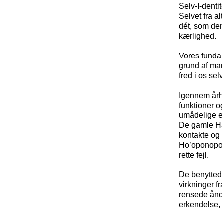
Selv-I-dent
Selvet fra a
dét, som den
kærlighed.
Vores fundam
grund af mang
fred i os sel
Igennem årh
funktioner og
umådelige e
De gamle Ha
kontakte og
Ho’oponopono
rette fejl.
De benytted
virkninger f
rensede ånde
erkendelse, 