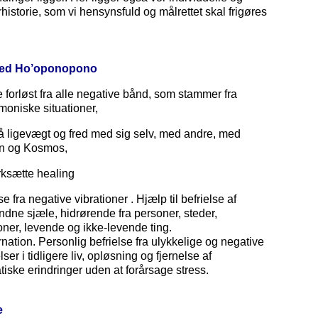
rhistorie, som vi hensynsfuld og målrettet skal frigøres
med Ho’oponopono
ve forløst fra alle negative bånd, som stammer fra
moniske situationer,
å ligevægt og fred med sig selv, med andre, med
n og Kosmos,
rksætte healing
se fra negative vibrationer . Hjælp til befrielse af
ndne sjæle, hidrørende fra personer, steder,
ioner, levende og ikke-levende ting.
rnation. Personlig befrielse fra ulykkelige og negative
ser i tidligere liv, opløsning og fjernelse af
tiske erindringer uden at forårsage stress.
e