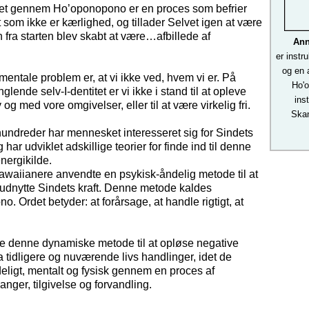
itet gennem Ho’oponopono er en proces som befrier
lt som ikke er kærlighed, og tillader Selvet igen at være
 fra starten blev skabt at være…afbillede af
Ann
er instr
og en 
entale problem er, at vi ikke ved, hvem vi er. På
Ho'
lende selv-I-dentitet er vi ikke i stand til at opleve
inst
v og med vore omgivelser, eller til at være virkelig fri.
Skan
undreder har mennesket interesseret sig for Sindets
 har udviklet adskillige teorier for finde ind til denne
nergikilde.
waiianere anvendte en psykisk-åndelig metode til at
 udnytte Sindets kraft. Denne metode kaldes
. Ordet betyder: at forårsage, at handle rigtigt, at
e denne dynamiske metode til at opløse negative
ra tidligere og nuværende livs handlinger, idet de
ligt, mentalt og fysisk gennem en proces af
anger, tilgivelse og forvandling.