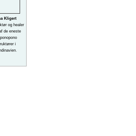
a Kligert
uktør og healer
af de eneste
oponopono
ruktører i
dinavien.