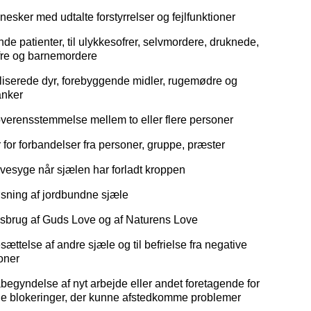
nesker med udtalte forstyrrelser og fejlfunktioner
nde patienter, til ulykkesofrer, selvmordere, druknede,
fre og barnemordere
eriliserede dyr, forebyggende midler, rugemødre og
nker
verensstemmelse mellem to eller flere personer
er for forbandelser fra personer, gruppe, præster
vesyge når sjælen har forladt kroppen
rløsning af jordbundne sjæle
sbrug af Guds Love og af Naturens Love
sættelse af andre sjæle og til befrielse fra negative
ioner
begyndelse af nyt arbejde eller andet foretagende for
rne blokeringer, der kunne afstedkomme problemer