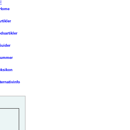
Home
rtikler
ed
sartikler
Guider
lummer
eksikon
ernativinfo