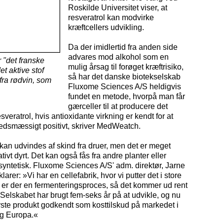
Roskilde Universitet viser, at
resveratrol kan modvirke
kræftcellers udvikling.
Da der imidlertid fra anden side
advares mod alkohol som en
"det franske
mulig årsag til forøget kræftrisiko,
et aktive stof
så har det danske biotekselskab
 fra rødvin, som
Fluxome Sciences A/S heldigvis
fundet en metode, hvorpå man får
gærceller til at producere det
esveratrol, hvis antioxidante virkning er kendt for at
dsmæssigt positivt, skriver MedWeatch.
kan udvindes af skind fra druer, men det er meget
tivt dyrt. Det kan også fås fra andre planter eller
yntetisk. Fluxome Sciences A/S' adm. direktør, Jarne
larer: »Vi har en cellefabrik, hvor vi putter det i store
 er der en fermenteringsproces, så det kommer ud rent
. Selskabet har brugt fem-seks år på at udvikle, og nu
ørste produkt godkendt som kosttilskud på markedet i
g Europa.«