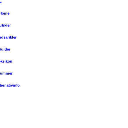
Home
rtikler
dsarikler
Guider
eksikon
lummer
ernativinfo