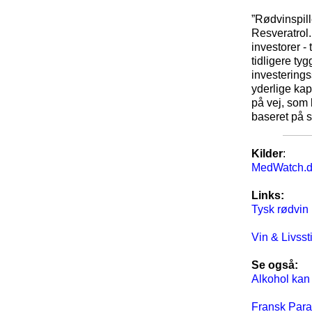
”Rødvinspil
Resveratrol.
investorer -
tidligere t
investerings
yderlige kap
på vej, som 
baseret på s
Kilder
:
MedWatch.d
Links:
Tysk rødvin 
Vin & Livssti
Se også:
Alkohol kan
Fransk Parad