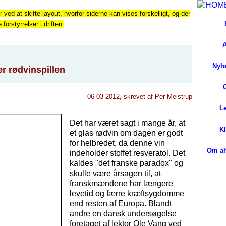
r ved at skifte layout, hvorfor siderne kan vises forskelligt, og der
orstyrrelser i driften.
A
Nyhe
 rødvinspillen
06-03-2012, skrevet af Per Meistrup
L
Det har været sagt i mange år, at
K
et glas rødvin om dagen er godt
for helbredet, da denne vin
Om alt
indeholder stoffet resveratol. Det
kaldes "det franske paradox" og
skulle være årsagen til, at
franskmændene har længere
levetid og færre kræftsygdomme
end resten af Europa. Blandt
andre en dansk undersøgelse
foretaget af lektor Ole Vang ved