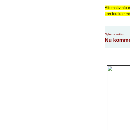
Alternativinfo e
kan forekomme f
Nyheds sektion:
Nu kommer