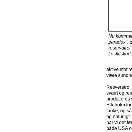
Nu kommer 
paradox", d
reservatrol
kosttilskud.
aktive stof r
være sundhe
Resveratrol 
svært og rela
produceres s
Elleholm fork
tanke, og så
og naturligt
har vi det f
både USA o