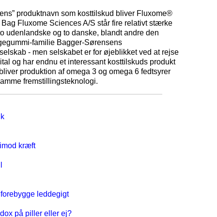
lens” produktnavn som kosttilskud bliver Fluxome®
 Bag Fluxome Sciences A/S står fire relativt stærke
 to udenlandske og to danske, blandt andre den
yggegummi-familie Bagger-Sørensens
selskab - men selskabet er for øjeblikket ved at rejse
ital og har endnu et interessant kosttilskuds produkt
bliver produktion af omega 3 og omega 6 fedtsyrer
amme fremstillingsteknologi.
k
imod kræft
l
 forebygge leddegigt
ox på piller eller ej?