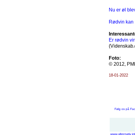
Nu er øl ble
Rødvin kan 
Interessant
Er rødvin vi
(Videnskab.
Foto:
© 2012, PMP
18-01-2022
Følg os på Fa
www.alternativ.in