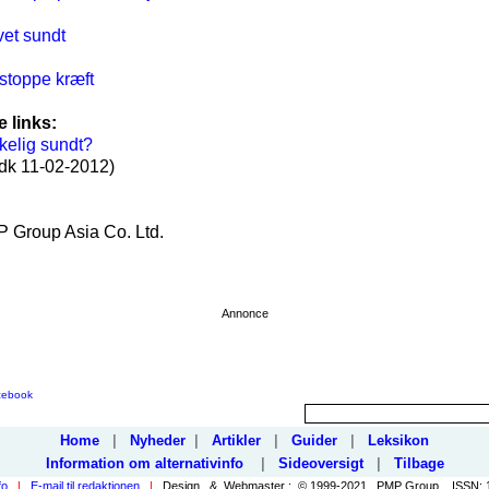
vet sundt
stoppe kræft
e links:
rkelig sundt?
dk 11-02-2012)
 Group Asia Co. Ltd.
Annonce
cebook
Home
|
Nyheder
|
Artikler
|
Guider
|
Leksikon
Information om alternativinfo
|
Sideoversigt
|
Tilbage
fo
|
E-mail til redaktionen
|
Design & Webmaster : © 1999-2021, PMP Group. ISSN: 