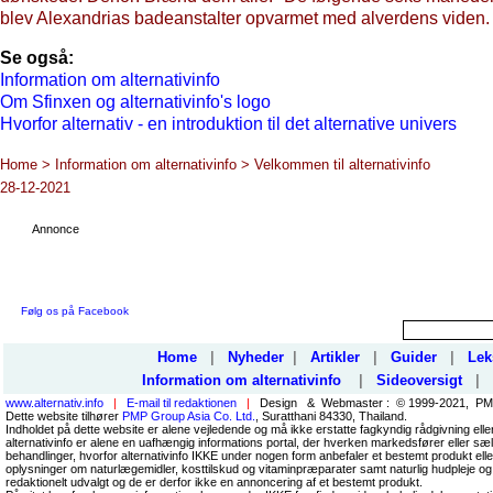
blev Alexandrias badeanstalter opvarmet med alverdens viden.
Se også:
Information om alternativinfo
Om Sfinxen og alternativinfo's logo
Hvorfor alternativ - en introduktion til det alternative univers
Home > Information om alternativinfo > Velkommen til alternativinfo
28-12-2021
Annonce
Følg os på Facebook
Home
|
Nyheder
|
Artikler
|
Guider
|
Lek
Information om alternativinfo
|
Sideoversigt
|
www.alternativ.info
|
E-mail til redaktionen
|
Design & Webmaster : © 1999-2021, PMP
Dette website tilhører
PMP Group Asia Co. Ltd.
, Suratthani 84330, Thailand.
Indholdet på dette website er alene vejledende og må ikke erstatte fagkyndig rådgivning ell
alternativinfo er alene en uafhængig informations portal, der hverken markedsfører eller sæl
behandlinger, hvorfor alternativinfo IKKE under nogen form anbefaler et bestemt produkt el
oplysninger om naturlægemidler, kosttilskud og vitaminpræparater samt naturlig hudpleje og
redaktionelt udvalgt og de er derfor ikke en annoncering af et bestemt produkt.