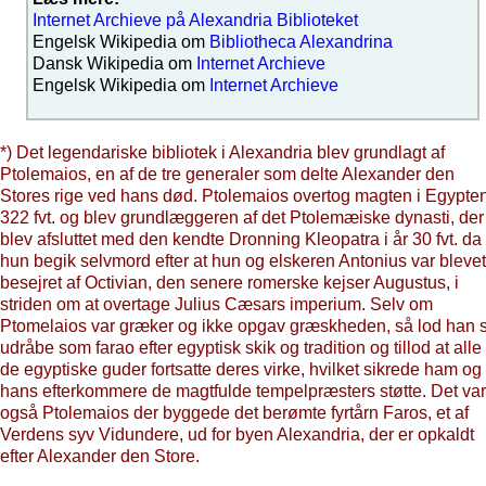
Internet Archieve på Alexandria Biblioteket
Engelsk Wikipedia om
Bibliotheca Alexandrina
Dansk Wikipedia om
Internet Archieve
Engelsk Wikipedia om
Internet Archieve
*) Det legendariske bibliotek i Alexandria blev grundlagt af
Ptolemaios, en af de tre generaler som delte Alexander den
Stores rige ved hans død. Ptolemaios overtog magten i Egypte
322 fvt. og blev grundlæggeren af det Ptolemæiske dynasti, der
blev afsluttet med den kendte Dronning Kleopatra i år 30 fvt. da
hun begik selvmord efter at hun og elskeren Antonius var blevet
besejret af Octivian, den senere romerske kejser Augustus, i
striden om at overtage Julius Cæsars imperium. Selv om
Ptomelaios var græker og ikke opgav græskheden, så lod han 
udråbe som farao efter egyptisk skik og tradition og tillod at alle
de egyptiske guder fortsatte deres virke, hvilket sikrede ham og
hans efterkommere de magtfulde tempelpræsters støtte. Det var
også Ptolemaios der byggede det berømte fyrtårn Faros, et af
Verdens syv Vidundere, ud for byen Alexandria, der er opkaldt
efter Alexander den Store.