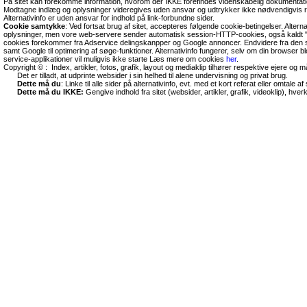
På sitet kan forekomme information, hvorom der IKKE forefindes videnskabelig dokumentati
Modtagne indlæg og oplysninger videregives uden ansvar og udtrykker ikke nødvendigvis r
Alternativinfo er uden ansvar for indhold på link-forbundne sider.
Cookie samtykke
: Ved fortsat brug af sitet, accepteres følgende cookie-betingelser. Altern
oplysninger, men vore web-servere sender automatisk session-HTTP-cookies, også kaldt "
cookies forekommer fra Adservice delingskanpper og Google annoncer. Endvidere fra den so
samt Google til optimering af søge-funktioner. Alternativinfo fungerer, selv om din browser 
service-applikationer vil muligvis ikke starte Læs mere om cookies
her
.
Copyright © : Index, artikler, fotos, grafik, layout og mediaklip tilhører respektive ejere og 
Det er tilladt, at udprinte websider i sin helhed til alene undervisning og privat brug.
Dette må du
: Linke til alle sider på alternativinfo, evt. med et kort referat eller omtale af s
Dette må du IKKE:
Gengive indhold fra sitet (websider, artikler, grafik, videoklip), hve