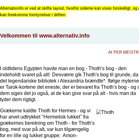
Alternativinfo er ved at skifte layout, hvorfor siderne kan vises forskelligt, og 
kan forekomme forstyrrelser i driften.
Velkommen til www.alternativ.info
Af PER MEIST
I oldtidens Egypten havde man en bog - Thoth's bog - den
indeholdt svaret på alt! Desværre gik Thoth's bog til grunde, da
det legendariske bibliotek i Alexandria brændte*. Ifølge myterne
er Tarok-kortene det eneste, der er bevaret fra Thoth's bog - og
dem siges det jo også, at de kan give svar på alt - hvis man da
tyder dem rigtigt.
Grækerne kaldte Thoth for Hermes - og vi
har arvet udtrykket "Hermetisk lukket" fra
grækernes beretning om Thoth - for Thoth's
bog, med svar på alt, var kun tilgængelig
for en lille og lukket gruppe: Amon-