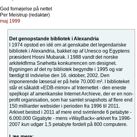
God fornøjelse på nettet
Per Meistrup
(redaktør)
maj 1999
Det genopstande bibliotek i Alexandria
I 1974 opstod en idé om at genskabe det legendariske
bibliotek i Alexandria, bakket op af Unesco og Egyptens
præsident Hosni Mubarak. I 1988 vandt det norske
arkitektfirma Snøhetta konkurrencen om designet.
Bygningen af det ny bibliotek begyndte i 1995 og var
færdigt til indvielse den 16. oktober, 2002. Den
imponerende læsesal er på hele 70.000 m². I biblioteket
står et såkaldt »EDB-mirror« af Internettet - den eneste
spejlkopi af amerikanske Internet Archieve, der er en non-
profit organisation, som har samlet snapshots af flere end
150 milliarder websider i perioden fra 1996 til 2011.
Arkivet bestod i 2011 af mere end svimlende 6 petabyte -
6.000.000 Gigabyte - mens »WayBack«-arkivet fra 1996-
2007
kun
udgør 1,5 petabyte fordelt på 800 computere.
Læs mere: