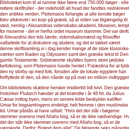
Biblioteket kom til at rumme ikke færre end 750.000 bøger - elle
rettere skriftruller - der indeholdt alt hvad der fandtes nedskrevet
den antikke verden. Ptolemaios forlangte at alle kendte bøger
blev afskrevet i en kopi på græsk, så al viden var tilgængelig ét
sted, nemlig i Alexandrias videnskabs-akademi, Museion, templ
for muserne - det er herfra ordet museum stammer. Det var derfo
til Alexandria den tids lærde, videnskabsmænd og filosoffer
valfartede for at diskutere og studere, og det er takket været
denne skriftsamling vi i dag kender mange af de store klassiske
værker som Iliaden og Odysseen samt den græske tekst til Den
gamle Testamente. Sidstnævnte skyldtes byens store jødiske
befolkning, som Ptolemaios havde hentet i Palæstina for at fyld
den ny storby op med folk, foruden alle de lokale egyptere han
forflyttede til den, så den nåede op på over en million indbygger
Om bibliotekets skæbne hersker imidlertid lidt tvivl. Den græsk
historiker Plutarch hævder at det brændte i år 48 fvt. da Julius
Cæsar indtog byen, mens en senere kilde beskylder kaliffen
Umar for bogsamlingens endeligt, helt fremme i den muslimske
tid. Umar påstås at have udtalt: "Hvis det der står i bøgerne
stemmer overens med Allahs bog, så er de ikke nødvendige. H
det der står ikke stemmer overens med Allahs bog, så er de
uønskede. Derfor: Brænd dem alle!" De følgende seks månede