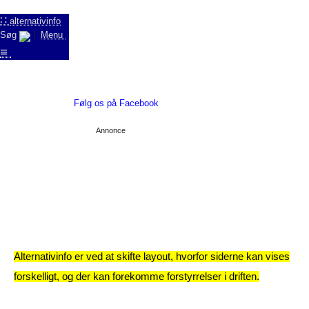
∷
alternativinfo
Søg
|
Menu
≡
Følg os på Facebook
Annonce
Alternativinfo er ved at skifte layout, hvorfor siderne kan vises
forskelligt, og der kan forekomme forstyrrelser i driften.