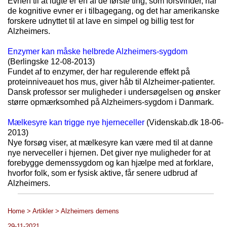
Evnen til at lugte er en af de første ting, som forsvinder, når
de kognitive evner er i tilbagegang, og det har amerikanske
forskere udnyttet til at lave en simpel og billig test for
Alzheimers.
Enzymer kan måske helbrede Alzheimers-sygdom
(Berlingske 12-08-2013)
Fundet af to enzymer, der har regulerende effekt på
proteinniveauet hos mus, giver håb til Alzheimer-patienter.
Dansk professor ser muligheder i undersøgelsen og ønsker
større opmærksomhed på Alzheimers-sygdom i Danmark.
Mælkesyre kan trigge nye hjerneceller
(Videnskab.dk 18-06-
2013)
Nye forsøg viser, at mælkesyre kan være med til at danne
nye nerveceller i hjernen. Det giver nye muligheder for at
forebygge demenssygdom og kan hjælpe med at forklare,
hvorfor folk, som er fysisk aktive, får senere udbrud af
Alzheimers.
Home > Artikler > Alzheimers demens
29-11-2021