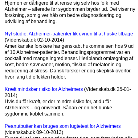
Hjernen er dårligere til at rense sig selv hos folk med
Alzheimer – allerede før sygdommen bryder ud. Det viser ny
forskning, som giver håb om bedre diagnosticering og
udvikling af behandling.
Nyt studie: Alzheimer-patienter fik evnen til at huske tilbage
(Videnskab.dk 02-10-2014)
Amerikanske forskere har genskabt hukommelsen hos 9 ud
af 10 Alzheimer-patienter. Behandlingsprogrammet var en
cocktail med mange ingredienser. Heriblandt omlægning af
kost, bedre søvnvaner, motion, tilskud af melatonin og
reducering af stress. Dansk forsker er dog skeptisk overfor,
hvor lang tid effekten holder.
Kræft mindsker risiko for Alzheimers
(Videnskab.dk 25-01-
2014)
Hvis du får kræft, er der mindre risiko for, at du får
Alzheimers – og omvendt. Sådan er en hel bunke
sygdomme koblet sammen.
Peanutbutter kan bruges som lugtetest for Alzheimers
(videnskab.dk 09-10-2013)