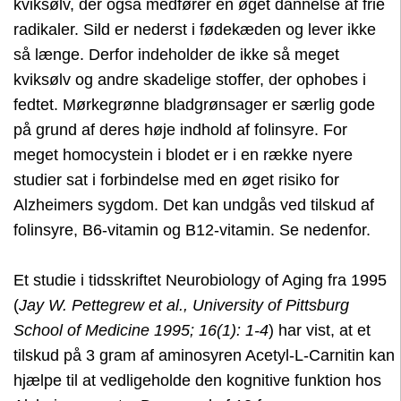
kviksølv, der også medfører en øget dannelse af frie
radikaler. Sild er nederst i fødekæden og lever ikke
så længe. Derfor indeholder de ikke så meget
kviksølv og andre skadelige stoffer, der ophobes i
fedtet. Mørkegrønne bladgrønsager er særlig gode
på grund af deres høje indhold af folinsyre. For
meget homocystein i blodet er i en række nyere
studier sat i forbindelse med en øget risiko for
Alzheimers sygdom. Det kan undgås ved tilskud af
folinsyre, B6-vitamin og B12-vitamin. Se nedenfor.
Et studie i tidsskriftet Neurobiology of Aging fra 1995
(
Jay W. Pettegrew et al., University of Pittsburg
School of Medicine 1995; 16(1): 1-4
) har vist, at et
tilskud på 3 gram af aminosyren Acetyl-L-Carnitin kan
hjælpe til at vedligeholde den kognitive funktion hos