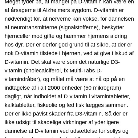
Meget tyder på, at mangel på D-vitamin kan være en
af årsagerne til Alzheimers sygdom. D-vitamin er
nødvendigt for, at nerverne kan vokse, for dannelsen
af neurotransmitterne (signalstofferne), beskytter
hjernceller mod gifte og hæmmer hjernens aldring
hos dyr. Der er derfor god grund til at sikre, at der er
nok D-vitamin tilstede i hjernen, ved at give tilskud af
D-vitamin. Det skal være som det naturlige D3-
vitamin (cholecalciferol, fx Multi-Tabs D-
vitamindråber), og målet må være at nå op på en
indtagelse af i alt 2000 enheder (50 mikrogram)
dagligt, når indholdet af D-vitamin i vitamintabletter,
kalktabletter, fiskeolie og fed fisk lægges sammen.
Der er ikke påvist skader fra D3-vitamin. Så der er
ikke udsigt til skadelige virkninger af yderligere
dannelse af D-vitamin ved udsættelse for sollys og